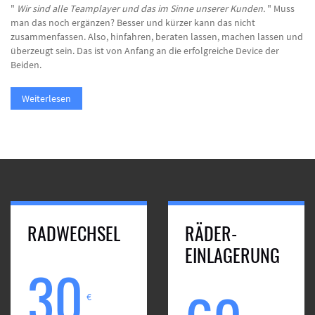
"
Wir sind alle Teamplayer und das im Sinne unserer Kunden.
" Muss
man das noch ergänzen? Besser und kürzer kann das nicht
zusammenfassen. Also, hinfahren, beraten lassen, machen lassen und
überzeugt sein. Das ist von Anfang an die erfolgreiche Device der
Beiden.
Weiterlesen
RADWECHSEL
RÄDER-
EINLAGERUNG
30
€